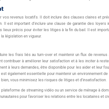
nt
 vos revenus locatifs. Il doit inclure des clauses claires et pr
tion. Il est important d’inclure une clause de garantie des loy
ieux précis pour éviter les litiges à la fin du bail. Il est impor
la législation en vigueur.
duire les frais liés au turn-over et maintenir un flux de revenu
ontribuer à améliorer leur satisfaction et à les inciter à res
ent à leurs demandes, être disponible pour les aider et leur fou
e est également essentielle pour maintenir un environnement de
bien, vous minimisez les risques de litiges et d’insatisfaction.
lateforme de streaming vidéo ou un service de ménage à domic
taires pour favoriser les relations entre les locataires et cr