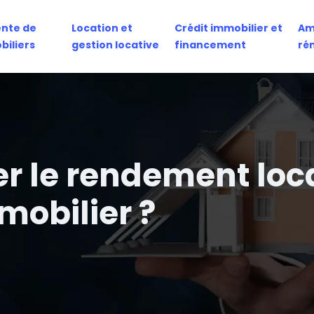
ente de
Location et
Crédit immobilier et
Am
biliers
gestion locative
financement
ré
 le rendement locat
mobilier ?