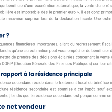
e qui bénéficie d’une exonération automatique, la vente d’une r
mmobilière est imposable dès le premier euro ». Il est donc prim
oute mauvaise surprise lors de la déclaration fiscale. Une esti
er ?
quences financières importantes, allant du redressement fiscal
s, tandis qu’une surestimation peut vous empêcher de bénéficier 
ettra de prendre des décisions éclairées concernant la vente d
a DGFiP (Direction Générale des Finances Publiques) sur leur site 
 rapport à la résidence principale
ésidence secondaire réside dans le traitement fiscal du bénéfice
 d’une résidence secondaire est soumise à cet impôt, sauf exce
ntiel, tandis que la résidence secondaire est perçue comme un 
nte net vendeur