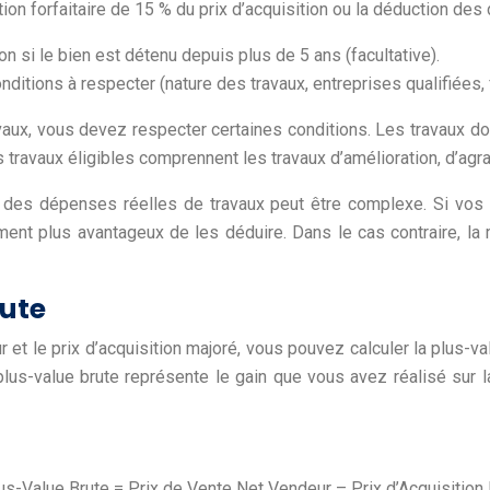
ion forfaitaire de 15 % du prix d’acquisition ou la déduction des
ion si le bien est détenu depuis plus de 5 ans (facultative).
itions à respecter (nature des travaux, entreprises qualifiées, f
ux, vous devez respecter certaines conditions. Les travaux doi
s travaux éligibles comprennent les travaux d’amélioration, d’ag
ion des dépenses réelles de travaux peut être complexe. Si vo
ement plus avantageux de les déduire. Dans le cas contraire, la 
rute
t le prix d’acquisition majoré, vous pouvez calculer la plus-val
 plus-value brute représente le gain que vous avez réalisé sur 
Plus-Value Brute = Prix de Vente Net Vendeur – Prix d’Acquisition