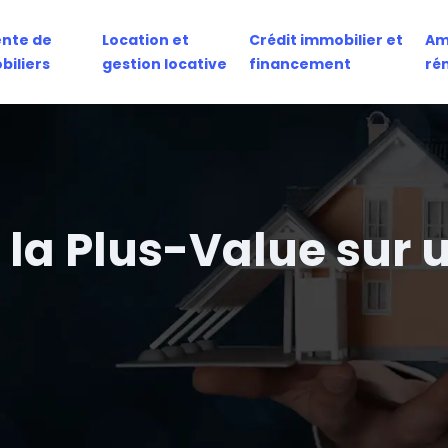
ente de
Location et
Crédit immobilier et
Am
biliers
gestion locative
financement
ré
la Plus-Value sur 