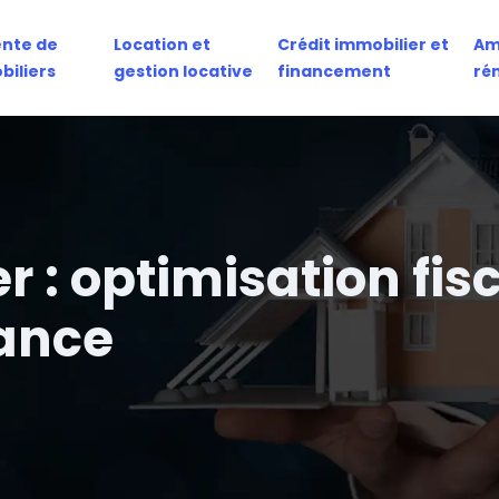
ente de
Location et
Crédit immobilier et
Am
biliers
gestion locative
financement
ré
 : optimisation fisc
rance