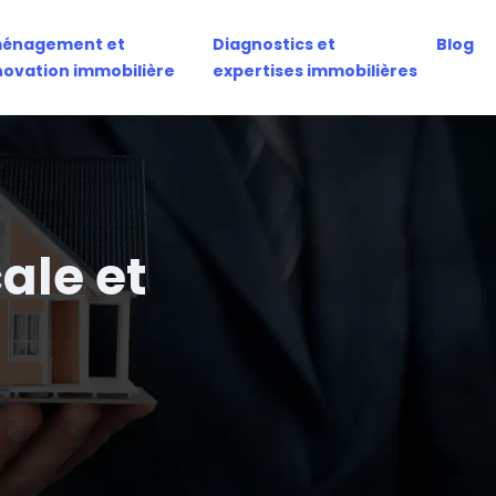
énagement et
Diagnostics et
Blog
novation immobilière
expertises immobilières
ale et