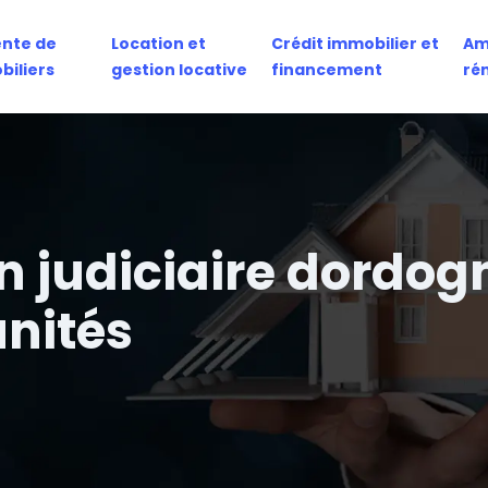
ente de
Location et
Crédit immobilier et
Am
biliers
gestion locative
financement
ré
n judiciaire dordogne
unités