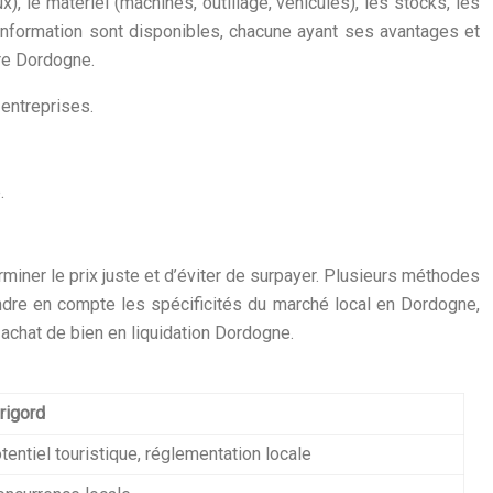
), le matériel (machines, outillage, véhicules), les stocks, les
d’information sont disponibles, chacune ayant ses avantages et
ire Dordogne.
 entreprises.
.
miner le prix juste et d’éviter de surpayer. Plusieurs méthodes
rendre en compte les spécificités du marché local en Dordogne,
e achat de bien en liquidation Dordogne.
rigord
otentiel touristique, réglementation locale