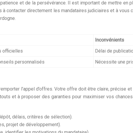
patience et de la persévérance. Il est important de mettre en p
à contacter directement les mandataires judiciaires et à vous c
ordogne.
Inconvénients
 officielles
Délai de publicati
onseils personnalisés
Nécessite une pris
remporter l’appel d’offres. Votre offre doit être claire, précise e
atouts et à proposer des garanties pour maximiser vos chances d
pôt, délais, critères de sélection).
ères, projet de développement).
 identifier les motivations du mandataire).