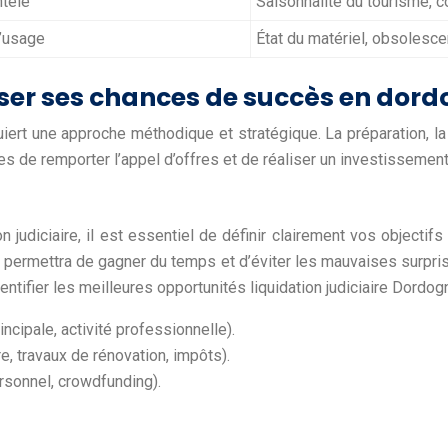
ntèle
Saisonnalité du tourisme, c
d’usage
État du matériel, obsolesce
iser ses chances de succès en dor
uiert une approche méthodique et stratégique. La préparation, la
de remporter l’appel d’offres et de réaliser un investissement l
n judiciaire, il est essentiel de définir clairement vos object
s permettra de gagner du temps et d’éviter les mauvaises surpris
dentifier les meilleures opportunités liquidation judiciaire Dordog
ncipale, activité professionnelle).
ire, travaux de rénovation, impôts).
ersonnel, crowdfunding).